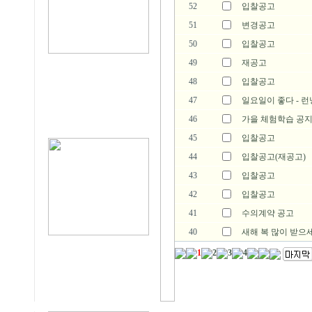
52
입찰공고
51
변경공고
50
입찰공고
49
재공고
48
입찰공고
47
일요일이 좋다 - 런닝
46
가을 체험학습 공
45
입찰공고
44
입찰공고(재공고)
43
입찰공고
42
입찰공고
41
수의계약 공고
40
새해 복 많이 받으
1
2
3
4