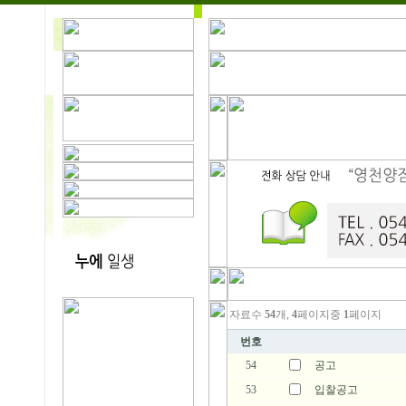
자료수
54
개,
4
페이지중
1
페이지
번호
54
공고
53
입찰공고